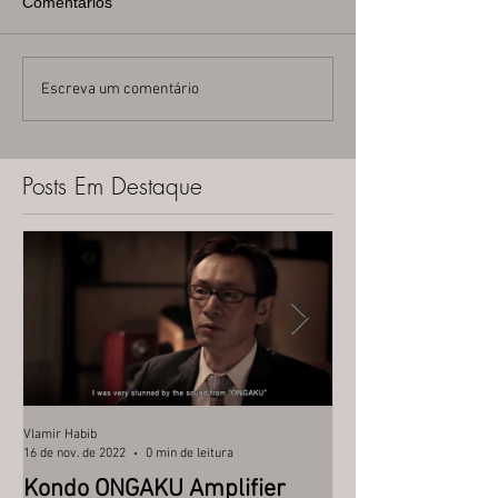
Comentários
Escreva um comentário
Posts Em Destaque
Vlamir Habib
vlamirhabib
16 de nov. de 2022
0 min de leitura
24 de set. de 2018
Kondo ONGAKU Amplifier
Ultra High End