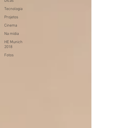
Dicas
Tecnologia
Projetos
Cinema
Na mídia
HE Munich
2018
Fotos