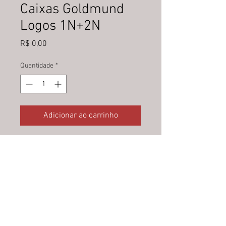
Caixas Goldmund
Logos 1N+2N
Preço
R$ 0,00
Quantidade
*
Adicionar ao carrinho
Preço sob consulta.
Contato: Vlamir Habib
vlamir@logicaldesign.com.br
Tels: (21) 98666-0000 / 2275-
3805