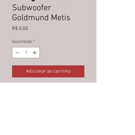
Subwoofer
Goldmund Metis
Preço
R$ 0,00
Quantidade
*
Adicionar ao carrinho
Preço sob consulta.
Contato: Vlamir Habib
vlamir@logicaldesign.com.br
Tels: (21) 98666-0000 / 2275-
3805